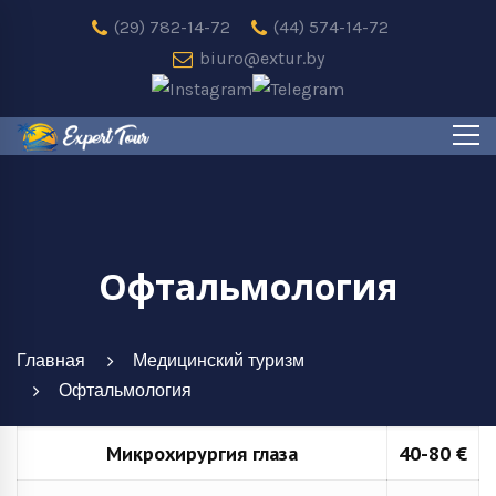
(29) 782-14-72
(44) 574-14-72
biuro@extur.by
Офтальмология
Главная
Медицинский туризм
Офтальмология
Микрохирургия глаза
40-80 €